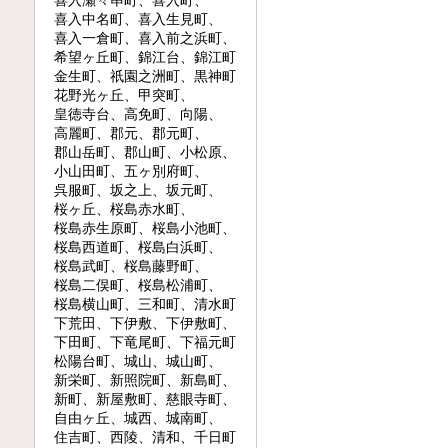
喜入瀬々串町、喜入町、
喜入中名町、喜入生見町、
喜入一倉町、喜入前之浜町、
希望ヶ丘町、錦江台、錦江町
金生町、祇園之洲町、黒神町
花野光ヶ丘、甲突町、
皇徳寺台、高免町、向陽、
高麗町、郡元、郡元町、
郡山岳町、郡山町、小松原、
小山田町、五ヶ別府町、
呉服町、坂之上、坂元町、
桜ヶ丘、桜島赤水町、
桜島赤生原町、桜島小池町、
桜島西道町、桜島白浜町、
桜島武町、桜島藤野町、
桜島二俣町、桜島松浦町、
桜島横山町、三和町、清水町
下荒田、下伊敷、下伊敷町、
下田町、下竜尾町、下福元町
松陽台町、城山、城山町、
新栄町、新照院町、新島町、
新町、新屋敷町、慈眼寺町、
自由ヶ丘、城西、城南町、
住吉町、西陵、清和、千日町