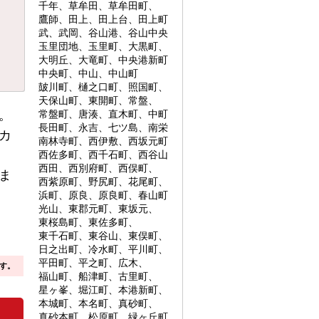
千年、草牟田、草牟田町、
鷹師、田上、田上台、田上町
武、武岡、谷山港、谷山中央
玉里団地、玉里町、大黒町、
大明丘、大竜町、中央港新町
中央町、中山、中山町
皷川町、樋之口町、照国町、
天保山町、東開町、常盤、
。
常盤町、唐湊、直木町、中町
長田町、永吉、七ツ島、南栄
カ
南林寺町、西伊敷、西坂元町
西佐多町、西千石町、西谷山
西田、西別府町、西俣町、
ま
西紫原町、野尻町、花尾町、
浜町、原良、原良町、春山町
光山、東郡元町、東坂元、
東桜島町、東佐多町、
東千石町、東谷山、東俣町、
日之出町、冷水町、平川町、
平田町、平之町、広木、
す。
福山町、船津町、古里町、
星ヶ峯、堀江町、本港新町、
本城町、本名町、真砂町、
真砂本町、松原町、緑ヶ丘町